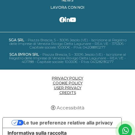
NEWS
LAVORA CON NOI
SGA SRL
- Piazza Brescia, 5 – 30016 Jesolo (VE) - Iscrizione al Registro
delle Imprese di Venezia Rovigo Delta Lagunare – REA: VE - 375306 -
Capitale sociale: 10.000€ - P.Iva: 04208810277
SGA BYRON SRL
- Piazza Brescia, 5 – 30016 Jesolo (VE) - Iscrizione al
Registro delle Imprese di Venezia Rovigo Delta Lagunare – REA: VE -
401788 - Capitale sociale: 10.000€ - P.Iva: 04328290277
PRIVACY POLICY
COOKIE POLICY
USER PRIVACY
CREDITS
Accessibilità
Le tue preferenze relative alla privacy
Informativa sulla raccolta