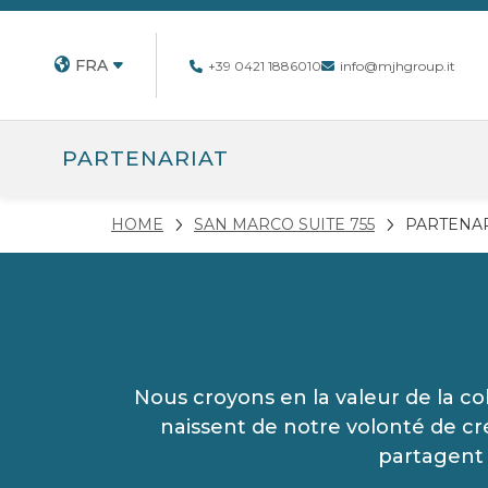
FRA
+39 0421 1886010
info@mjhgroup.it
PARTENARIAT
HOME
SAN MARCO SUITE 755
PARTENA
Nous croyons en la valeur de la col
naissent de notre volonté de cré
partagent n