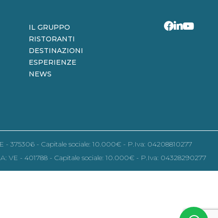
IL GRUPPO
RISTORANTI
DESTINAZIONI
ESPERIENZE
NEWS
 VE - 375306 - Capitale sociale: 10.000€ - P.Iva: 04208810277
REA: VE - 401788 - Capitale sociale: 10.000€ - P.Iva: 04328290277