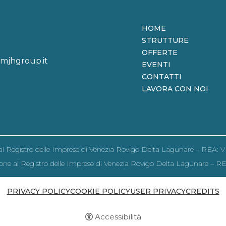
HOME
STRUTTURE
OFFERTE
mjhgroup.it
EVENTI
CONTATTI
LAVORA CON NOI
ne al Registro delle Imprese di Venezia Rovigo Delta Lagunare – REA:
rizione al Registro delle Imprese di Venezia Rovigo Delta Lagunare – 
PRIVACY POLICY
COOKIE POLICY
USER PRIVACY
CREDITS
Accessibilità