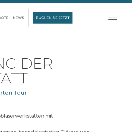
BOTE
NEWS
BUCHEN SIE JETZT
NG DER
ATT
hrten Tour
sbläserwerkstätten mit