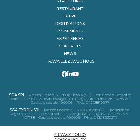
STRUCTURES
RESTAURANT
OFFRE
DESTINATIONS
ÉVÉNEMENTS
EXPÉRIENCES
CONTACTS
NEWS
TRAVAILLEZ AVEC NOUS
SGA SRL
- Piazza Brescia, 5 – 30016 Jesolo (VE) - Iscrizione al Registro
delle Imprese di Venezia Rovigo Delta Lagunare – REA: VE - 375306 -
Capitale sociale: 10.000€ - P.Iva: 04208810277
SGA BYRON SRL
- Piazza Brescia, 5 – 30016 Jesolo (VE) - Iscrizione al
Registro delle Imprese di Venezia Rovigo Delta Lagunare – REA: VE -
401788 - Capitale sociale: 10.000€ - P.Iva: 04328290277
PRIVACY POLICY
COOKIE POLICY