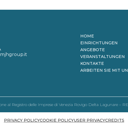
HOME
EINRICHTUNGEN
A
ANGEBOTE
mjhgroup.it
VERANSTALTUNGEN
KONTAKTE
ARBEITEN SIE MIT UN
rizione al Registro delle Imprese di Venezia Rovigo Delta Lagunare – 
PRIVACY POLICY
COOKIE POLICY
USER PRIVACY
CREDITS