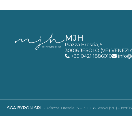
MJH
Piazza Brescia, 5
30016 JESOLO (VE) VENEZI
+39 0421 1886010
info@
SGA BYRON SRL
- Piazza Brescia, 5 – 30016 Jesolo (VE) - Isc