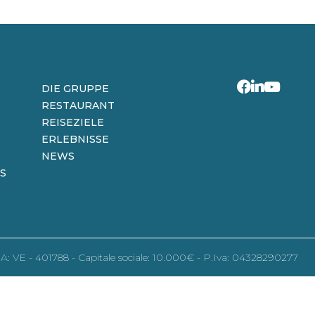
DIE GRUPPE
RESTAURANT
REISEZIELE
ERLEBNISSE
NEWS
S
REA: VE - 401788 - Capitale sociale: 10.000€ - P.Iva: 04328290277