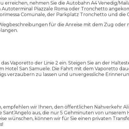
 erreichen, nehmen Sie die Autobahn A4 Venedig/Maila
am Autoterminal Piazzale Roma oder Tronchetto angeko
orimessa Comunale, der Parkplatz Tronchetto und die 
n Wegbeschreibungen für die Anreise mit dem Zug oder
elangen.
das Vaporetto der Linie 2 ein. Steigen Sie an der Halte
Hotel San Samuele. Die Fahrt mit dem Vaporetto dauer
igs verzaubern zu lassen und unvergessliche Erinnerun
empfehlen wir Ihnen, den öffentlichen Nahverkehr Alil
e Sant’Angelo aus, die nur 5 Gehminuten von unserem H
e wünschen, können wir für Sie einen privaten Transfer
s!