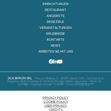
EINRICHTUNGEN
RESTAURANT
ANGEBOTE
REISEZIELE
VERANSTALTUNGEN
ERLEBNISSE
KONTAKTE
NEWS
ARBEITEN SIE MIT UNS
SGA BYRON SRL
- Piazza Brescia, 5 – 30016 Jesolo (VE) - Iscrizione al
Registro delle Imprese di Venezia Rovigo Delta Lagunare – REA: VE -
401788 - Capitale sociale: 10.000€ - P.Iva: 04328290277
PRIVACY POLICY
COOKIE POLICY
USER PRIVACY
CREDITS