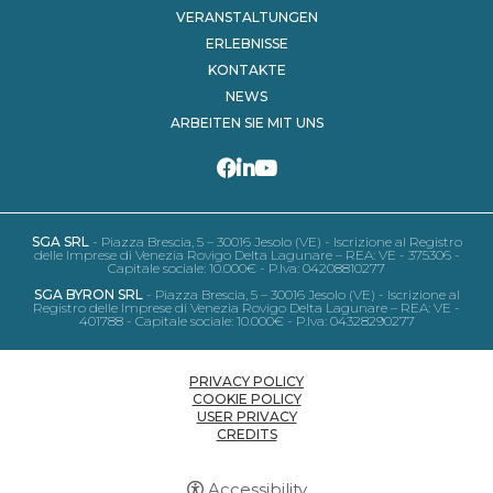
VERANSTALTUNGEN
ERLEBNISSE
KONTAKTE
NEWS
ARBEITEN SIE MIT UNS
SGA SRL
- Piazza Brescia, 5 – 30016 Jesolo (VE) - Iscrizione al Registro
delle Imprese di Venezia Rovigo Delta Lagunare – REA: VE - 375306 -
Capitale sociale: 10.000€ - P.Iva: 04208810277
SGA BYRON SRL
- Piazza Brescia, 5 – 30016 Jesolo (VE) - Iscrizione al
Registro delle Imprese di Venezia Rovigo Delta Lagunare – REA: VE -
401788 - Capitale sociale: 10.000€ - P.Iva: 04328290277
PRIVACY POLICY
COOKIE POLICY
USER PRIVACY
CREDITS
Accessibility