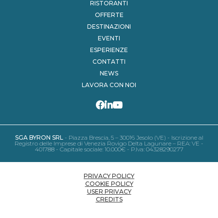
RISTORANTI
OFFERTE
DESTINAZIONI
EVENTI
ESPERIENZE
CONTATTI
NEWS
LAVORA CON NOI
SGA BYRON SRL
- Piazza Brescia, 5 – 30016 Jesolo (VE) - Iscrizione al
Registro delle Imprese di Venezia Rovigo Delta Lagunare – REA: VE -
401788 - Capitale sociale: 10.000€ - P.Iva: 04328290277
PRIVACY POLICY
COOKIE POLICY
USER PRIVACY
CREDITS