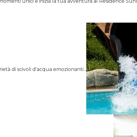
 momenti unici e inizia la tua avventura al Residence Sunl
rietà di scivoli d'acqua emozionanti...