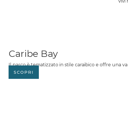
Vivi
Caribe Bay
Il parco è tematizzato in stile caraibico e offre una va
SCOPRI