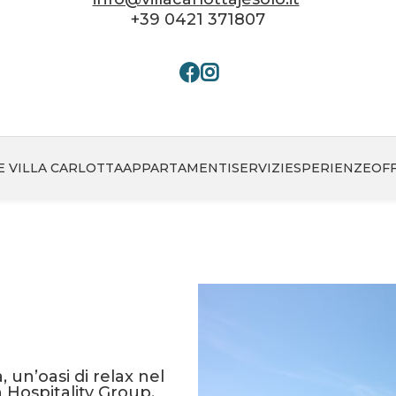
+39 0421 371807
E VILLA CARLOTTA
APPARTAMENTI
SERVIZI
ESPERIENZE
OF
 un’oasi di relax nel
 Hospitality Group.