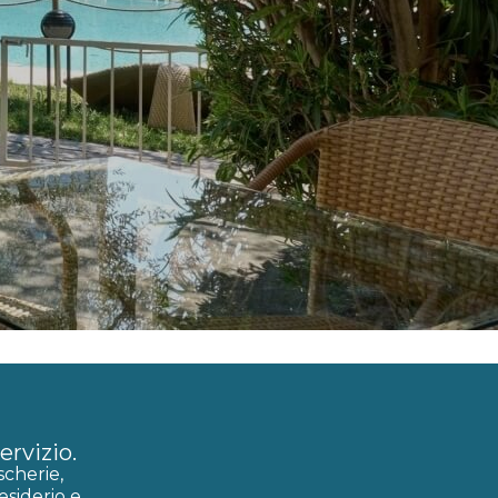
ervizio.
scherie,
esiderio e