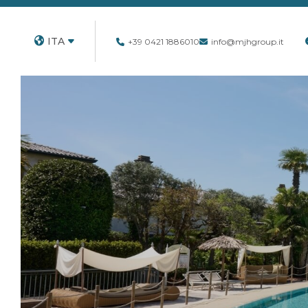
ITA
+39 0421 1886010
info@mjhgroup.it