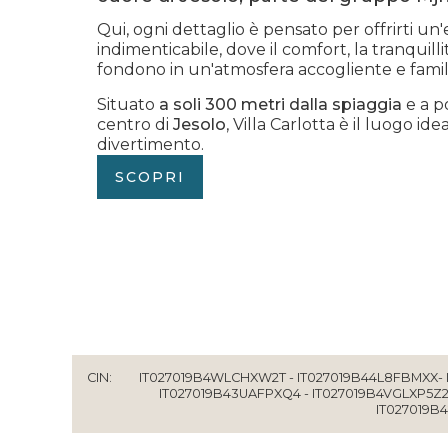
Qui, ogni dettaglio è pensato per offrirti un
indimenticabile, dove il comfort, la tranquilli
fondono in un'atmosfera accogliente e famil
Situato
a soli 300 metri dalla spiaggia
e a po
centro di
Jesolo
, Villa Carlotta è il luogo id
divertimento.
SCOPRI
CIN
IT027019B4WLCHXW2T - IT027019B44L8FBMXX- 
IT027019B43UAFPXQ4 - IT027019B4VGLXP5Z2 
IT027019B