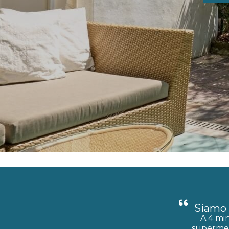
Siamo a
A 4 min
supermerc