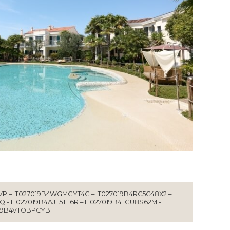
P – IT027019B4WGMGYT4G – IT027019B4RC5C48X2 –
 - IT027019B4AJT5TL6R – IT027019B4TGU8S62M -
019B4VTOBPCYB