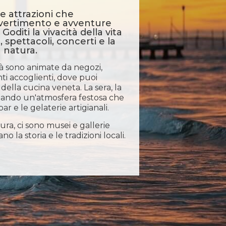
ie attrazioni che
ivertimento e avventure
 Goditi la vivacità della vita
, spettacoli, concerti e la
a natura.
tà sono animate da negozi,
ti accoglienti, dove puoi
i della cucina veneta. La sera, la
creando un'atmosfera festosa che
bar e le gelaterie artigianali.
ura, ci sono musei e gallerie
o la storia e le tradizioni locali.