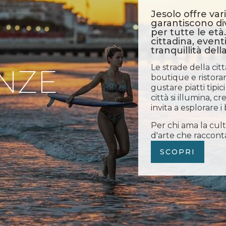
Jesolo offre var
garantiscono d
per tutte le età.
cittadina, eventi
tranquillità dell
Le strade della cit
NZE
boutique e ristoran
gustare piatti tipic
città si illumina, 
invita a esplorare i 
Per chi ama la cult
d'arte che raccontan
SCOPRI