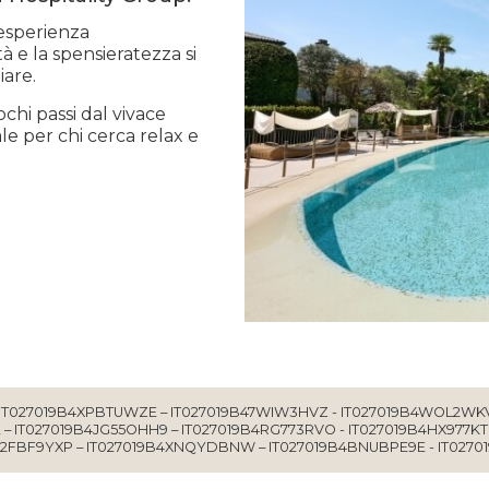
'esperienza
tà e la spensieratezza si
iare.
chi passi dal vivace
eale per chi cerca relax e
IT027019B4XPBTUWZE – IT027019B47WIW3HVZ - IT027019B4WOL2WKV
– IT027019B4JG55OHH9 – IT027019B4RG773RVO - IT027019B4HX977KTQ
42FBF9YXP – IT027019B4XNQYDBNW – IT027019B4BNUBPE9E - IT027